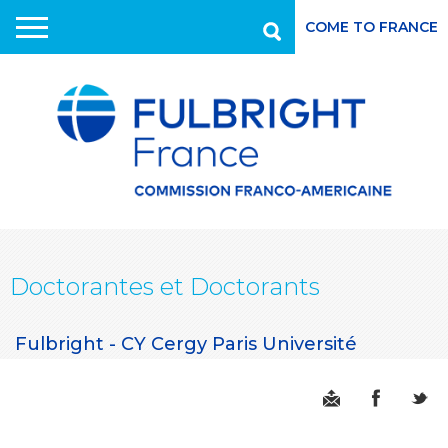
COME TO FRANCE
Recherche
Aller
au
contenu
principal
Doctorantes et Doctorants
Fulbright - CY Cergy Paris Université