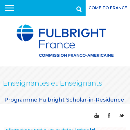
COME TO FRANCE
Recherche
Aller
au
contenu
principal
Enseignantes et Enseignants
Programme Fulbright Scholar-in-Residence
Informations pratiques et dates limites
ici
.