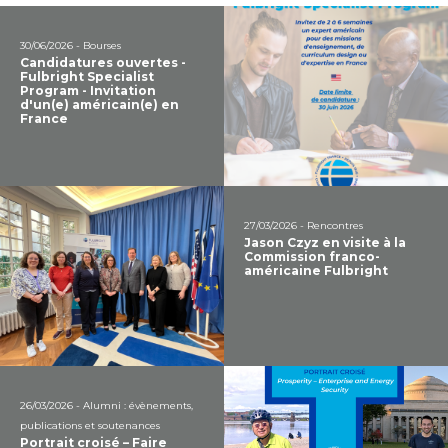
30/06/2026 - Bourses
Candidatures ouvertes -
Fulbright Specialist
Program - Invitation
d'un(e) américain(e) en
France
27/03/2026 - Rencontres
Jason Czyz en visite à la
Commission franco-
américaine Fulbright
26/03/2026 - Alumni : évènements,
publications et soutenances
Portrait croisé – Faire