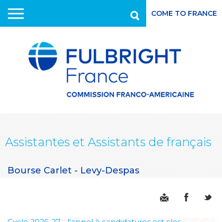
COME TO FRANCE
Recherche
Aller
au
contenu
principal
Assistantes et Assistants de français
Bourse Carlet - Levy-Despas
Cycle 2026-27 - l'appel à candidatures est clos